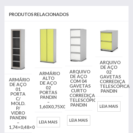
PRODUTOS RELACIONADOS
ARQUIVO
DE AÇO
ARQUIVO
02
ARMÁRIO
DE AÇO
GAVETAS
ALTO
ARMÁRIO
COM 04
CORREDIÇA
DE AÇO
DE AÇO
GAVETAS
TELESCÓPICA
02
01
CURTO
PANDIN
PORTAS
PORTA
CORREDIÇA
PANDIN
C/
TELESCÓPICA
–
MOLD.
PANDIN
1,60X0,75X0,40
LEIA MAIS
P/
VIDRO
PANDIN
LEIA MAIS
LEIA MAIS
–
1,74×0,48×0,40