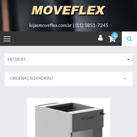
Skip
to
content
lojasmoveflex.com.br | (11) 5851-7245
0
FILTER BY